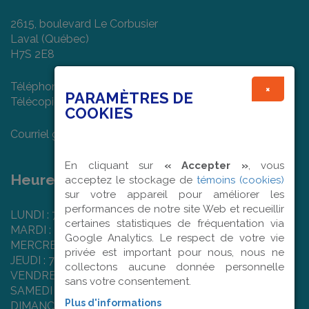
2615, boulevard Le Corbusier
Laval (Québec)
H7S 2E8
Téléphone : (450) 682-7474
×
PARAMÈTRES DE
Télécopieur : (450) 978-1022
COOKIES
Courriel général :
info@textilart.ca
En cliquant sur
« Accepter »
, vous
Heures d'ouverture :
acceptez le stockage de
témoins (cookies)
sur votre appareil pour améliorer les
performances de notre site Web et recueillir
LUNDI : 7 h 50 à 16 h 00
certaines statistiques de fréquentation via
MARDI : 7 h 50 à 16 h 00
Google Analytics. Le respect de votre vie
MERCREDI : 7 h 50 à 16 h 00
privée est important pour nous, nous ne
JEUDI : 7 h 50 à 16 h 00
collectons aucune donnée personnelle
VENDREDI : 7 h 50 à 12 h 00
sans votre consentement.
SAMEDI : Fermé
Plus d'informations
DIMANCHE : Fermé