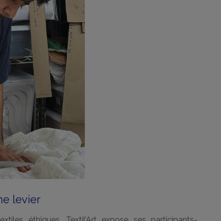
me levier
tiles éthiques, Textil’Art expose ses participants-