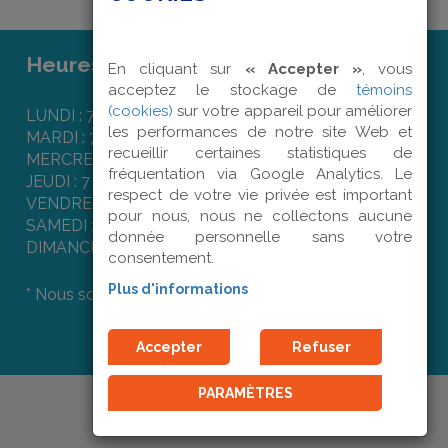
Heures d'ouverture :
En cliquant sur
« Accepter »
, vous
acceptez le stockage de
témoins
(cookies)
sur votre appareil pour améliorer
LUNDI : 7 h 50 à 16 h 00
les performances de notre site Web et
MARDI : 7 h 50 à 16 h 00
recueillir certaines statistiques de
MERCREDI : 7 h 50 à 16 h 00
fréquentation via Google Analytics. Le
JEUDI : 7 h 50 à 16 h 00
respect de votre vie privée est important
VENDREDI : 7 h 50 à 12 h 00
pour nous, nous ne collectons aucune
SAMEDI : Fermé
donnée personnelle sans votre
DIMANCHE : Fermé
consentement.
Plus d'informations
* Nous sommes fermés les jours fériés.
Accepter
Refuser
PARAMÈTRES