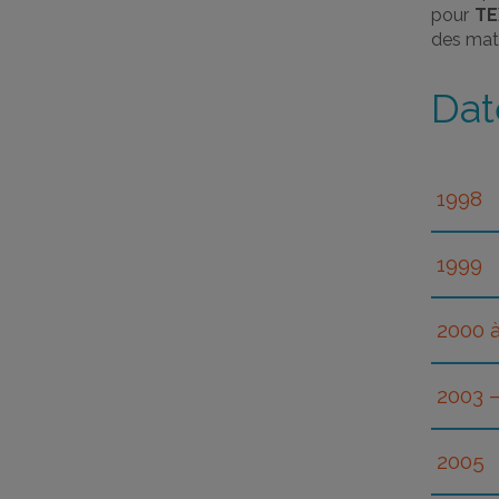
pour
TE
des mati
Dat
1998
Ob
1999
Ac
L
2000 
In
lo
Ou
Si
2003 
Af
P
a
Im
2005
F