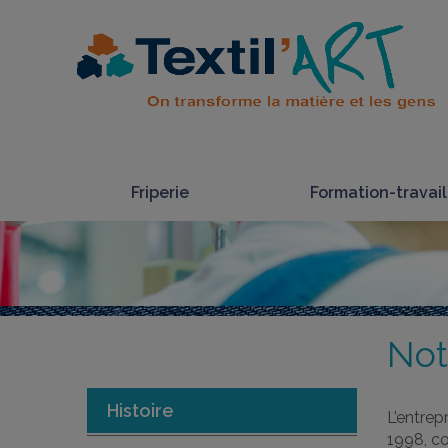
Friperie
Formation-travail
Not
Histoire
L’entr
1998, c