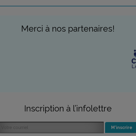
se en place d’une banque d’employeurs
int de dépôt officiel ARPE-Québec
rtifications pour métiers semi-spécialisés
nte en ligne des produits Falakolo via Etsy Québec
rticipation au PARKing Day Laval
Merci à nos partenaires!
Inscription à l’infolettre
M'inscrire