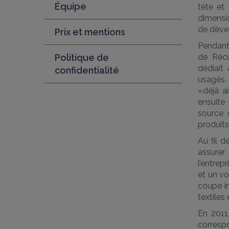
Équipe
tête et
dimensi
de déve
Prix et mentions
Pendant 
Politique de
de Récu
dédiait
confidentialité
usagés. 
«déjà ai
ensuite 
source 
produits
Au fil d
assurer
l’entrep
et un vo
coupe in
textiles
En 2011,
corresp