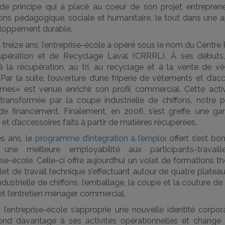
 de principe qui a placé au coeur de son projet entrepreneu
ons pédagogique, sociale et humanitaire, le tout dans une 
loppement durable.
treize ans, l’entreprise-école a opéré sous le nom du Centre
pération et de Recyclage Laval (CRRRL). À ses débuts,
 à la récupération, au tri, au recyclage et à la vente de v
Par la suite, l’ouverture d’une friperie de vêtements et d’ac
més» est venue enrichir son profil commercial. Cette activ
transformée par la coupe industrielle de chiffons, notre p
de financement. Finalement, en 2006, s’est greffé
, une g
 et d’accessoires faits à partir de matières récupérées.
es ans, le
programme d’intégration à l’emploi
offert s’est bon
 une meilleure employabilité aux participants-travail
rise-école. Celle-ci offre aujourd’hui un volet de formations t
let de travail technique s’effectuant autour de quatre plateaux
dustrielle de chiffons, l’emballage, la coupe et la couture de
 et l’entretien ménager commercial.
 l’entreprise-école s’approprie une nouvelle identité corpor
ond davantage à ses activités opérationnelles et chang