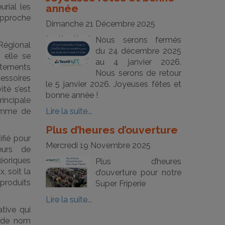
rial les
année
approche
Dimanche 21 Décembre 2025
Nous serons fermés
 Régional
du 24 décembre 2025
 elle se
au 4 janvier 2026.
êtements
Nous serons de retour
cessoires
le 5 janvier 2026. Joyeuses fêtes et
ité s’est
bonne année !
rincipale
amme de
Lire la suite...
Plus d’heures d’ouverture
ifié pour
Mercredi 19 Novembre 2025
leurs de
héoriques
Plus d’heures
, soit la
d’ouverture pour notre
 produits
Super Friperie
Lire la suite...
ative qui
e de nom